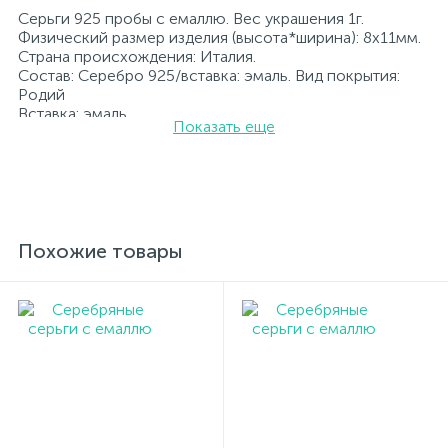
Серьги 925 пробы с емаллю. Вес украшения 1г.
Физический размер изделия (высота*ширина): 8х11мм.
Страна происхождения: Италия.
Состав: Серебро 925/вставка: эмаль. Вид покрытия:
Родий
Вставка: эмаль.
Показать еще
Родированные украшения дольше сохраняют свое
первоначальное состояние, а именно цвет и блеск
металла. Все ювелирные изделия представленные на
нашем сайте прошли внутренний контроль качества, а
также контроль государственной пробирной службой
Украины, на всех изделиях стоит соответствующая
проба. К каждому ювелирному украшению
Похожие товары
прилагаются бирка с указанием всех
параметров.*Цвета изделий на сайте могут
незначительно отличаться от реальных из-за
особенностей цветопередачи экрана