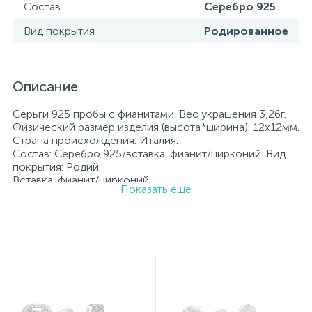
Состав
Серебро 925
Вид покрытия
Родированное
Описание
Серьги 925 пробы с фианитами. Вес украшения 3,26г.
Физический размер изделия (высота*ширина): 12x12мм.
Страна происхождения: Италия.
Состав: Серебро 925/вставка: фианит/цирконий. Вид
покрытия: Родий
Вставка: фианит/цирконий.
Показать еще
Родированные украшения дольше сохраняют свое
первоначальное состояние, а именно цвет и блеск
металла. Все ювелирные изделия представленные на
нашем сайте прошли внутренний контроль качества, а
также контроль государственной пробирной службой
Украины, на всех изделиях стоит соответствующая
проба. К каждому ювелирному украшению
прилагаются бирка с указанием всех
параметров.*Цвета изделий на сайте могут