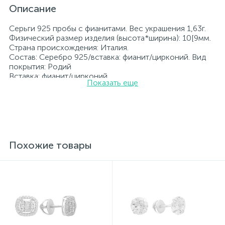
Описание
Серьги 925 пробы с фианитами. Вес украшения 1,63г.
Физический размер изделия (высота*ширина): 10[9мм.
Страна происхождения: Италия.
Состав: Серебро 925/вставка: фианит/цирконий. Вид
покрытия: Родий
Вставка: фианит/цирконий.
Показать еще
Родированные украшения дольше сохраняют свое
первоначальное состояние, а именно цвет и блеск
металла. Все ювелирные изделия представленные на
нашем сайте прошли внутренний контроль качества, а
также контроль государственной пробирной службой
Украины, на всех изделиях стоит соответствующая
проба. К каждому ювелирному украшению
Похожие товары
прилагаются бирка с указанием всех
параметров.*Цвета изделий на сайте могут
незначительно отличаться от реальных из-за
особенностей цветопередачи экрана