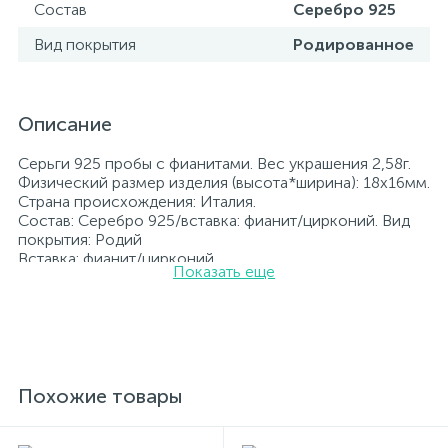
Состав
Серебро 925
Вид покрытия
Родированное
Описание
Серьги 925 пробы с фианитами. Вес украшения 2,58г.
Физический размер изделия (высота*ширина): 18х16мм.
Страна происхождения: Италия.
Состав: Серебро 925/вставка: фианит/цирконий. Вид
покрытия: Родий
Вставка: фианит/цирконий.
Показать еще
Родированные украшения дольше сохраняют свое
первоначальное состояние, а именно цвет и блеск
металла. Все ювелирные изделия представленные на
нашем сайте прошли внутренний контроль качества, а
также контроль государственной пробирной службой
Украины, на всех изделиях стоит соответствующая
проба. К каждому ювелирному украшению
Похожие товары
прилагаются бирка с указанием всех
параметров.*Цвета изделий на сайте могут