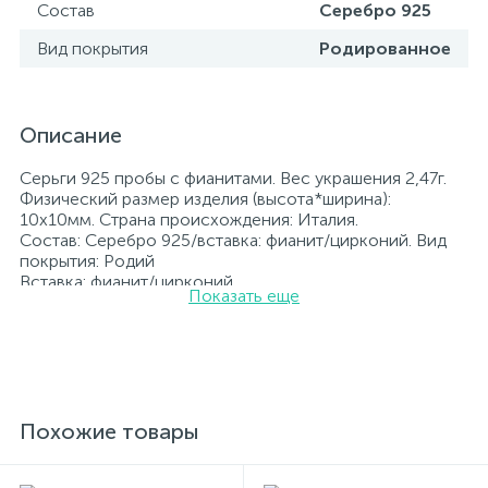
Состав
Серебро 925
Вид покрытия
Родированное
Описание
Серьги 925 пробы с фианитами. Вес украшения 2,47г.
Физический размер изделия (высота*ширина):
10x10мм. Страна происхождения: Италия.
Состав: Серебро 925/вставка: фианит/цирконий. Вид
покрытия: Родий
Вставка: фианит/цирконий.
Показать еще
Родированные украшения дольше сохраняют свое
первоначальное состояние, а именно цвет и блеск
металла. Все ювелирные изделия представленные на
нашем сайте прошли внутренний контроль качества, а
также контроль государственной пробирной службой
Украины, на всех изделиях стоит соответствующая
проба. К каждому ювелирному украшению
Похожие товары
прилагаются бирка с указанием всех
параметров.*Цвета изделий на сайте могут