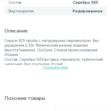
Состав
Серебро 925
Вид покрытия
Родированное
Описание
Серьги 925 пробы с натуральным перламутром. Вес
украшения 2,33г. Физический размер изделия
(высота*ширина): 11х11мм. Страна происхождения:
Италия.
Состав: Серебро 925/вставка: перламутр, кубический
цирконий. Вид покрытия: Родий
Показать еще
Вставка: перламутр, кубический цирконий.
Родированные украшения дольше сохраняют свое
первоначальное состояние, а именно цвет и блеск
металла. Все ювелирные изделия представленные на
нашем сайте прошли внутренний контроль качества, а
также контроль государственной пробирной службой
Украины, на всех изделиях стоит соответствующая
Похожие товары
проба. К каждому ювелирному украшению
прилагаются бирка с указанием всех