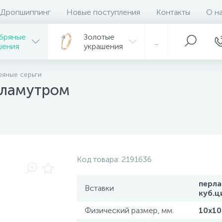
Дропшиппинг
Новые поступления
Контакты
О н
бряные
Золотые
...
шения
украшения
яные серьги
рламутром
Код товара:
2191636
перла
Вставки
куб.ц
Физический размер, мм.
10х10