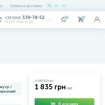
ас
Оплата и доставка
RU
EN
UA
339-78-52
+38 (068)
0
0
ПН-ПТ 9:00-17:30
4 587.50 грн
1 835 грн
мутр /
/шт.
ирконий
В корзину