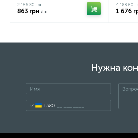
2 156.80 грн
4 188.60 г
863 грн
1 676 г
/шт.
Нужна кон
+380