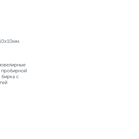
 10х10мм.
е ювелирные
й пробирной
 бирка с
тей