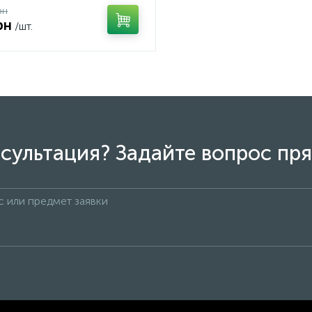
рн
рн
/шт.
сультация? Задайте вопрос пря