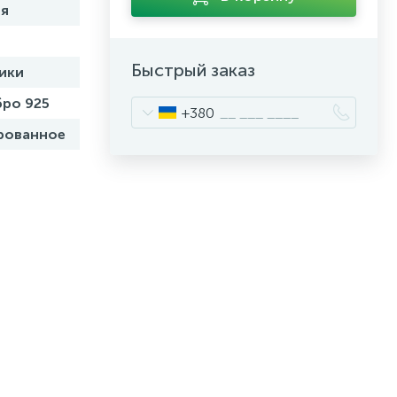
я
Быстрый заказ
ики
ро 925
+380
рованное