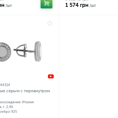
рн
1 574 грн
/шт.
/шт.
044314
ые серьги с перламутром
исхождения: Италия
 г.: 2,46
еребро 925