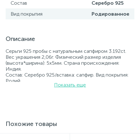
Состав
Серебро 925
Вид покрытия
Родированное
Описание
Серьги 925 пробы с натуральным сапфиром 3.192ct.
Вес украшения 2,06г. Физический размер изделия
(высота*ширина): 5х5мм. Страна происхождения:
Индия.
Состав: Серебро 925/вставка: сапфир. Вид покрытия:
Родий
Показать еще
Вставка: сапфир.
Родированные украшения дольше сохраняют свое
первоначальное состояние, а именно цвет и блеск
металла. Все ювелирные изделия представленные на
нашем сайте прошли внутренний контроль качества, а
также контроль государственной пробирной службой
Украины, на всех изделиях стоит соответствующая
Похожие товары
проба. К каждому ювелирному украшению
прилагаются бирка с указанием всех