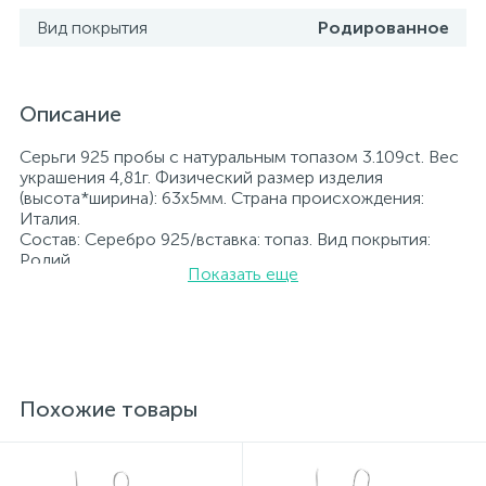
Вид покрытия
Родированное
Описание
Серьги 925 пробы с натуральным топазом 3.109ct. Вес
украшения 4,81г. Физический размер изделия
(высота*ширина): 63х5мм. Страна происхождения:
Италия.
Состав: Серебро 925/вставка: топаз. Вид покрытия:
Родий
Показать еще
Вставка: топаз.
Родированные украшения дольше сохраняют свое
первоначальное состояние, а именно цвет и блеск
металла. Все ювелирные изделия представленные на
нашем сайте прошли внутренний контроль качества, а
также контроль государственной пробирной службой
Украины, на всех изделиях стоит соответствующая
Похожие товары
проба. К каждому ювелирному украшению
прилагаются бирка с указанием всех
параметров.*Цвета изделий на сайте могут