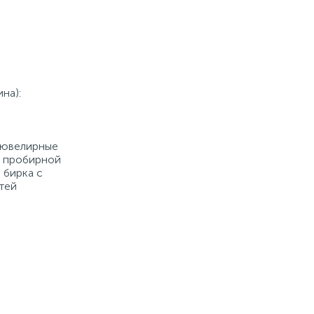
на):
е ювелирные
й пробирной
 бирка с
тей