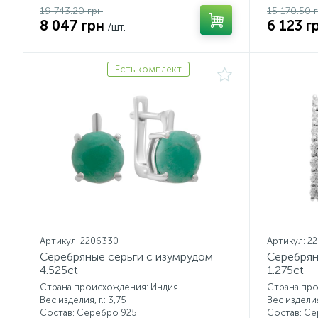
19 743.20 грн
15 170.50 
8 047 грн
6 123 г
/шт.
Есть комплект
Артикул: 2206330
Артикул: 2
Серебряные серьги с изумрудом
Серебрян
4.525ct
1.275ct
Страна происхождения: Индия
Страна пр
Вес изделия, г.: 3,75
Вес изделия,
Состав: Серебро 925
Состав: С