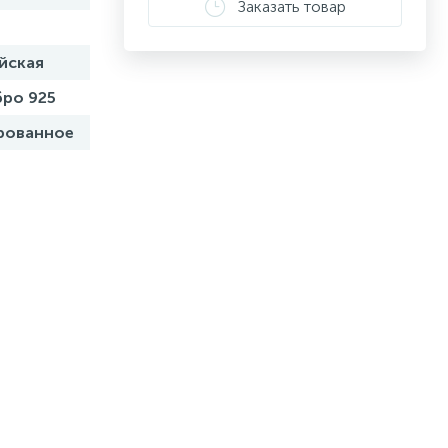
Заказать товар
йская
ро 925
рованное