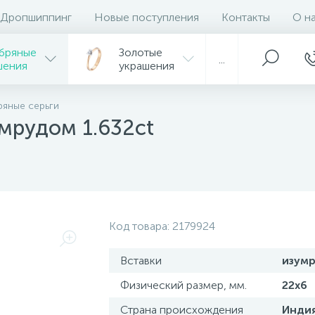
Дропшиппинг
Новые поступления
Контакты
О н
бряные
Золотые
...
шения
украшения
яные серьги
мрудом 1.632ct
Код товара:
2179924
Вставки
изум
Физический размер, мм.
22х6
Страна происхождения
Инди