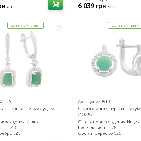
рн
6 039 грн
/шт.
/шт.
Есть комплект
Есть комплект
206149
Артикул: 2206101
ые серьги с изумрудом
Серебряные серьги с изу
2.028ct
оисхождения: Индия
Страна происхождения: Индия
 г.: 4,48
Вес изделия, г.: 3,78
еребро 925
Состав: Серебро 925