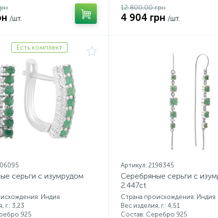
грн
12 800.00 грн
рн
4 904 грн
/шт.
/шт.
Есть комплект
206095
Артикул: 2198345
ые серьги с изумрудом
Серебряные серьги с изу
2.447ct
оисхождения: Индия
Страна происхождения: Индия
 г.: 3,23
Вес изделия, г.: 4,51
еребро 925
Состав: Серебро 925