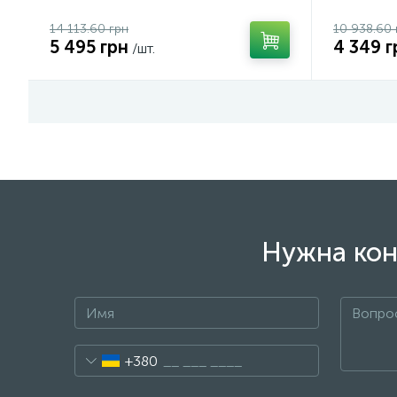
14 113.60 грн
10 938.60 
5 495 грн
4 349 г
/шт.
Нужна кон
+380