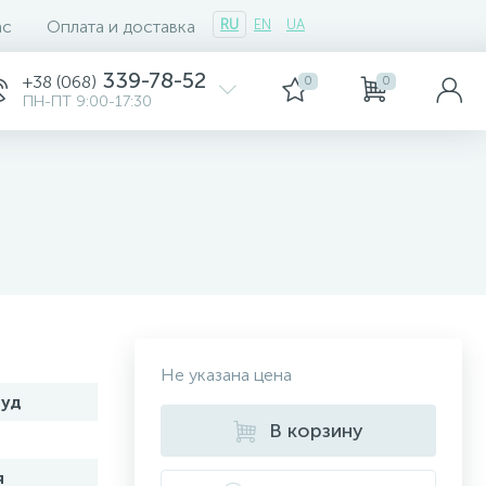
ас
Оплата и доставка
RU
EN
UA
339-78-52
+38 (068)
0
0
ПН-ПТ 9:00-17:30
Не указана цена
руд
В корзину
я