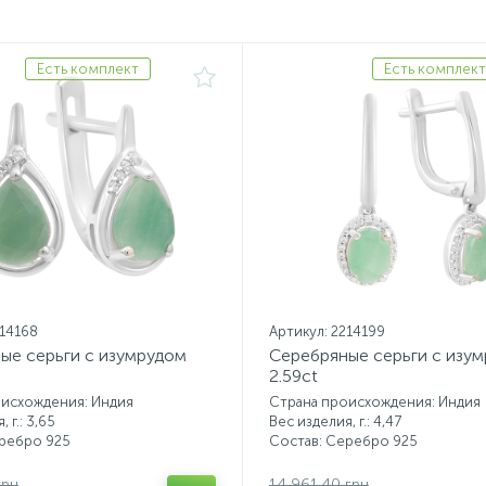
Есть комплект
Есть комплект
214168
Артикул: 2214199
ые серьги с изумрудом
Серебряные серьги с изу
2.59ct
оисхождения: Индия
Страна происхождения: Индия
 г.: 3,65
Вес изделия, г.: 4,47
еребро 925
Состав: Серебро 925
грн
14 961.40 грн