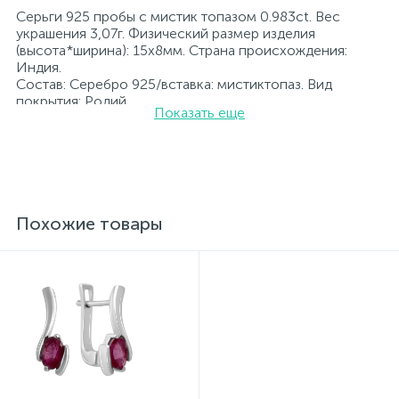
Серьги 925 пробы с мистик топазом 0.983ct. Вес
украшения 3,07г. Физический размер изделия
(высота*ширина): 15х8мм. Страна происхождения:
Индия.
Состав: Серебро 925/вставка: мистиктопаз. Вид
покрытия: Родий
Показать еще
Вставка: мистиктопаз.
Родированные украшения дольше сохраняют свое
первоначальное состояние, а именно цвет и блеск
металла. Все ювелирные изделия представленные на
нашем сайте прошли внутренний контроль качества, а
также контроль государственной пробирной службой
Украины, на всех изделиях стоит соответствующая
Похожие товары
проба. К каждому ювелирному украшению
прилагаются бирка с указанием всех
параметров.*Цвета изделий на сайте могут
незначительно отличаться от реальных из-за
особенностей цветопередачи экрана