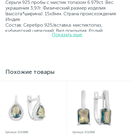
Серьги 925 пробы с мистик топазом 6.979ct. Вес
украшения 3,97г. Физический размер изделия
(высота*ширина): 15х8мм. Страна происхождения:
Индия.
Состав: Серебро 925/вставка: мистиктопаз,
кубический цирконий. Вид покрытия: Родий
Показать еще
Вставка: мистиктопаз, кубический цирконий.
Родированные украшения дольше сохраняют свое
первоначальное состояние, а именно цвет и блеск
металла. Все ювелирные изделия представленные на
нашем сайте прошли внутренний контроль качества, а
также контроль государственной пробирной службой
Украины, на всех изделиях стоит соответствующая
Похожие товары
проба. К каждому ювелирному украшению
прилагаются бирка с указанием всех
параметров.*Цвета изделий на сайте могут
незначительно отличаться от реальных из-за
особенностей цветопередачи экрана
Артикул: 2212669
Артикул: 2212942