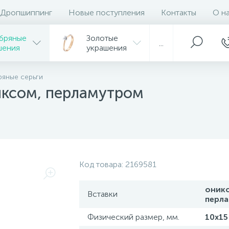
Дропшиппинг
Новые поступления
Контакты
О н
бряные
Золотые
...
шения
украшения
яные серьги
иксом, перламутром
Код товара:
2169581
оникс
Вставки
перл
Физический размер, мм.
10х15