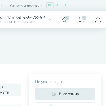
ас
Оплата и доставка
RU
EN
UA
339-78-52
+38 (068)
0
0
ПН-ПТ 9:00-17:30
Не указана цена
 /
амутр
В корзину