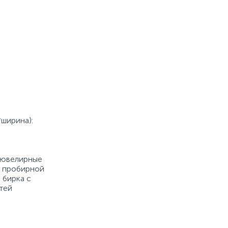
*ширина):
е ювелирные
й пробирной
 бирка с
тей