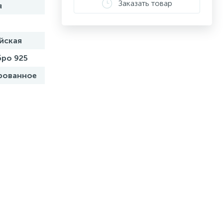
Заказать товар
я
йская
ро 925
рованное