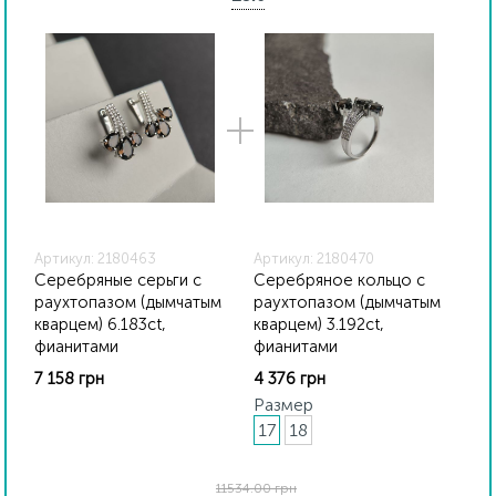
Украины, на всех изделиях стоит соответствующая
проба. К каждому ювелирному украшению
прилагаются бирка с указанием всех
параметров.*Цвета изделий на сайте могут
незначительно отличаться от реальных из-за
особенностей цветопередачи экрана
Артикул: 2180463
Артикул: 2180470
Серебряные серьги с
Серебряное кольцо с
раухтопазом (дымчатым
раухтопазом (дымчатым
кварцем) 6.183ct,
кварцем) 3.192ct,
фианитами
фианитами
7 158 грн
4 376 грн
Размер
17
18
11534.00 грн