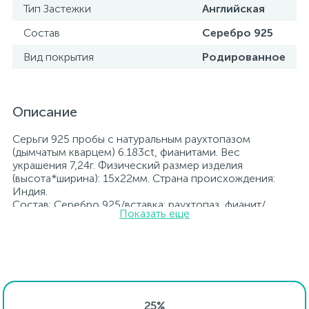
Тип Застежки
Английская
Состав
Серебро 925
Вид покрытия
Родированное
Описание
Серьги 925 пробы с натуральным раухтопазом
(дымчатым кварцем) 6.183ct, фианитами. Вес
украшения 7,24г. Физический размер изделия
(высота*ширина): 15х22мм. Страна происхождения:
Индия.
Состав: Серебро 925/вставка: раухтопаз, фианит/
Показать еще
цирконий. Вид покрытия: Родий
Вставка: раухтопаз, фианит/цирконий.
Родированные украшения дольше сохраняют свое
первоначальное состояние, а именно цвет и блеск
металла. Все ювелирные изделия представленные на
нашем сайте прошли внутренний контроль качества, а
также контроль государственной пробирной службой
25%