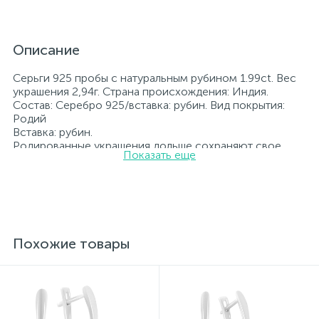
Описание
Серьги 925 пробы с натуральным рубином 1.99ct. Вес
украшения 2,94г. Страна происхождения: Индия.
Состав: Серебро 925/вставка: рубин. Вид покрытия:
Родий
Вставка: рубин.
Родированные украшения дольше сохраняют свое
Показать еще
первоначальное состояние, а именно цвет и блеск
металла. Все ювелирные изделия представленные на
нашем сайте прошли внутренний контроль качества, а
также контроль государственной пробирной службой
Украины, на всех изделиях стоит соответствующая
проба. К каждому ювелирному украшению
прилагаются бирка с указанием всех
Похожие товары
параметров.*Цвета изделий на сайте могут
незначительно отличаться от реальных из-за
особенностей цветопередачи экрана