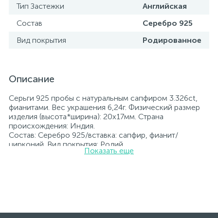
Тип Застежки
Английская
Состав
Серебро 925
Вид покрытия
Родированное
Описание
Серьги 925 пробы с натуральным сапфиром 3.326ct,
фианитами. Вес украшения 6,24г. Физический размер
изделия (высота*ширина): 20x17мм. Страна
происхождения: Индия.
Состав: Серебро 925/вставка: сапфир, фианит/
цирконий. Вид покрытия: Родий
Показать еще
Вставка: сапфир, фианит/цирконий.
Родированные украшения дольше сохраняют свое
первоначальное состояние, а именно цвет и блеск
металла. Все ювелирные изделия представленные на
нашем сайте прошли внутренний контроль качества, а
также контроль государственной пробирной службой
Украины, на всех изделиях стоит соответствующая