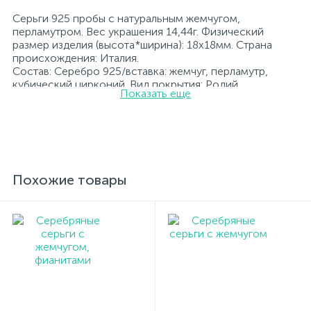
Серьги 925 пробы с натуральным жемчугом,
перламутром. Вес украшения 14,44г. Физический
размер изделия (высота*ширина): 18х18мм. Страна
происхождения: Италия.
Состав: Серебро 925/вставка: жемчуг, перламутр,
кубический цирконий. Вид покрытия: Родий
Показать еще
Вставка: жемчуг, перламутр, кубический цирконий.
Родированные украшения дольше сохраняют свое
первоначальное состояние, а именно цвет и блеск
металла. Все ювелирные изделия представленные на
нашем сайте прошли внутренний контроль качества, а
также контроль государственной пробирной службой
Украины, на всех изделиях стоит соответствующая
Похожие товары
проба. К каждому ювелирному украшению
прилагаются бирка с указанием всех
параметров.*Цвета изделий на сайте могут
незначительно отличаться от реальных из-за
особенностей цветопередачи экрана