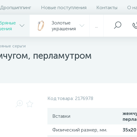
Дропшиппинг
Новые поступления
Контакты
О н
бряные
Золотые
...
шения
украшения
яные серьги
мчугом, перламутром
Код товара:
2176978
жемчу
Вставки
перл
Физический размер, мм.
35х20