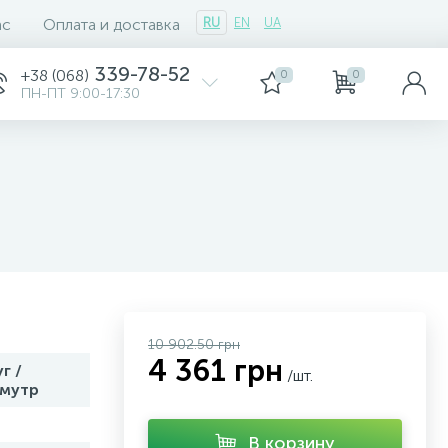
ас
Оплата и доставка
RU
EN
UA
339-78-52
+38 (068)
0
0
ПН-ПТ 9:00-17:30
10 902.50 грн
4 361 грн
г /
/шт.
амутр
В корзину