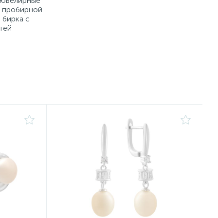
е ювелирные
й пробирной
 бирка с
тей