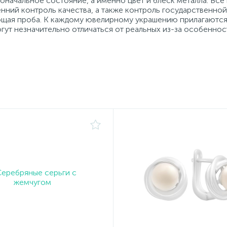
начальное состояние, а именно цвет и блеск металла. Вс
нний контроль качества, а также контроль государственно
ующая проба. К каждому ювелирному украшению прилагаются
гут незначительно отличаться от реальных из-за особеннос