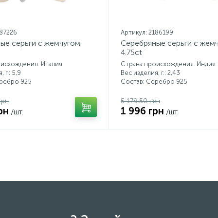
187226
Артикул: 2186199
ые серьги с жемчугом
Серебряные серьги с жем
4.75ct
исхождения: Италия
Страна происхождения: Индия
 г.: 5,9
Вес изделия, г.: 2,43
еребро 925
Состав: Серебро 925
грн
5 179.50 грн
рн
1 996 грн
/шт.
/шт.