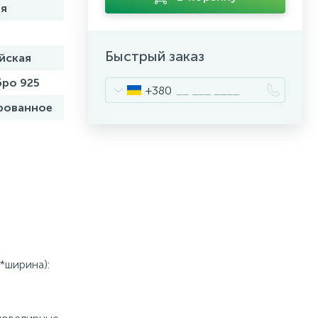
я
Быстрый заказ
йская
ро 925
+380
рованное
*ширина):