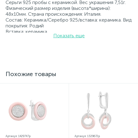
Серьги 925 пробы с керамикой. Вес украшения 7,51г.
Физический размер изделия (высота*ширина):
48х10мм. Страна происхождения: Италия.
Состав: Керамика/Серебро 925/вставка: керамика. Вид
покрытия: Родий
Вставка: керамика.
Показать еще
Родированные украшения дольше сохраняют свое
первоначальное состояние, а именно цвет и блеск
металла. Все ювелирные изделия представленные на
нашем сайте прошли внутренний контроль качества, а
также контроль государственной пробирной службой
Украины, на всех изделиях стоит соответствующая
проба. К каждому ювелирному украшению
Похожие товары
прилагаются бирка с указанием всех
параметров.*Цвета изделий на сайте могут
незначительно отличаться от реальных из-за
особенностей цветопередачи экрана
Артикул: 1429747p
Артикул: 1329672p