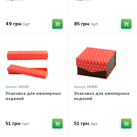
Контакты
Серебряные колье
Золотые серьги
49 грн
85 грн
/шт.
/шт.
О нас
Золотые цепи
Серебряные цепочки
Оплата и доставка
Серебряные аксессуары
Серебряные сувениры
Артикул: 1905418
Артикул: 1905869
Упаковка для ювелирных
Упаковка для ювелирных
изделий
изделий
51 грн
51 грн
/шт.
/шт.