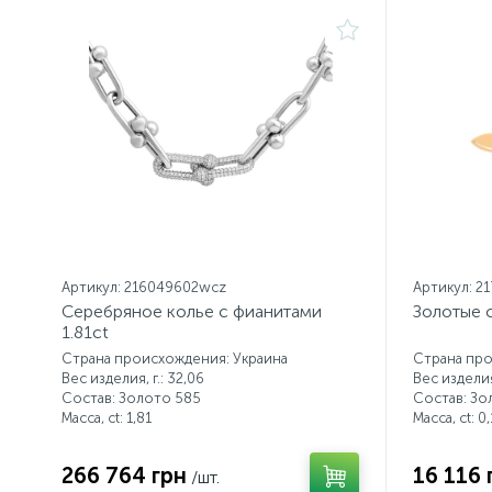
Артикул: 216049602wcz
Артикул: 2
Серебряное колье с фианитами
Золотые с
1.81ct
Страна происхождения: Украина
Страна про
Вес изделия, г.: 32,06
Вес изделия,
Состав: Золото 585
Состав: Зо
Масса, ct:
1,81
Масса, ct:
0,
266 764 грн
16 116 
/шт.