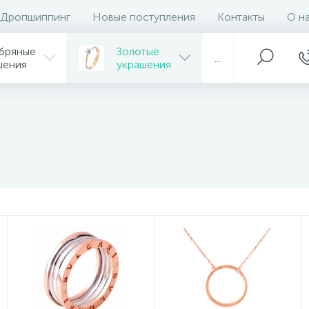
Дропшиппинг
Новые поступления
Контакты
О н
бряные
Золотые
...
шения
украшения