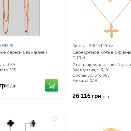
17898901
Артикул: 218044901cz
ые серьги без камней
Серебряное колье с фиан
0.19ct
 г.: 3,59
Страна происхождения: Украин
лото 585
Вес изделия, г.: 3,18
Состав: Золото 585
Масса, ct:
0,19
грн
/шт.
26 116 грн
/шт.