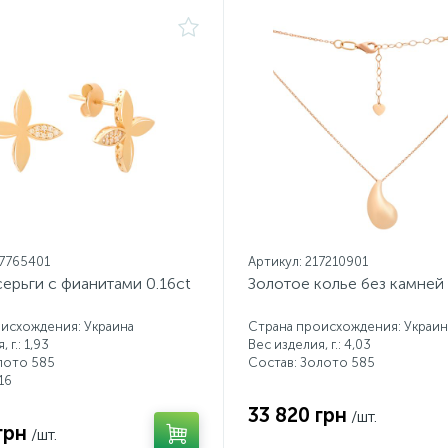
17765401
Артикул: 217210901
ерьги с фианитами 0.16ct
Золотое колье без камней
исхождения: Украина
Страна происхождения: Украин
 г.: 1,93
Вес изделия, г.: 4,03
лото 585
Состав: Золото 585
16
33 820 грн
/шт.
грн
/шт.