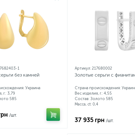
17682403-1
Артикул: 217680002
серьги без камней
Золотые серьги с фианитам
исхождения: Украина
Страна происхождения: Украин
 г.: 3,79
Вес изделия, г.: 4,55
лото 585
Состав: Золото 585
Масса, ct:
0,4
грн
/шт.
37 935 грн
/шт.