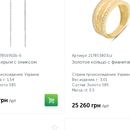
17856902b-6
Артикул: 217853803cz
серьги с ониксом
Золотое кольцо с фианита
исхождения: Украина
Страна происхождения: Украин
 г.: 1,54
Вес изделия, г.: 3,01
лото 585
Состав: Золото 585
Масса, ct:
0,5
грн
/шт.
25 260 грн
/шт.