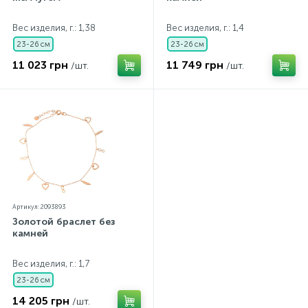
Контакты
Серебряные колье
Вес изделия, г.: 1,38
Вес изделия, г.: 1,4
23-26 см
23-26 см
О нас
Серебряные цепочки
11 023 грн
11 749 грн
/шт.
/шт.
Оплата и доставка
Серебряные аксессуары
Серебряные сувениры
Артикул: 2093893
Золотой браслет без
камней
Вес изделия, г.: 1,7
23-26 см
14 205 грн
/шт.