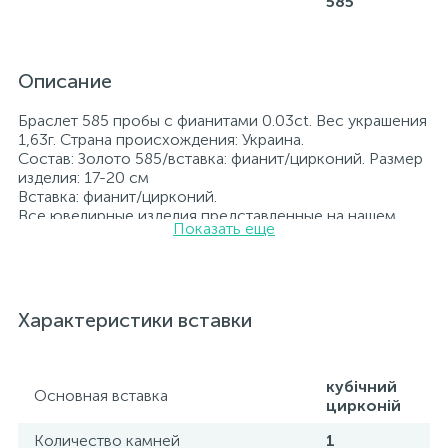
585
Описание
Браслет 585 пробы с фианитами 0.03ct. Вес украшения
1,63г. Страна происхождения: Украина.
Состав: Золото 585/вставка: фианит/цирконий. Размер
изделия: 17-20 см
Вставка: фианит/цирконий.
Все ювелирные изделия представленные на нашем
Показать еще
сайте прошли внутренний контроль качества, а также
контроль государственной пробирной службой
Украины, на всех изделиях стоит соответствующая
проба. К каждому ювелирному украшению
прилагаются бирка с указанием всех
Характеристики вставки
параметров.*Цвета изделий на сайте могут
незначительно отличаться от реальных из-за
особенностей цветопередачи экрана
кубічний
Основная вставка
цирконій
Количество камней
1