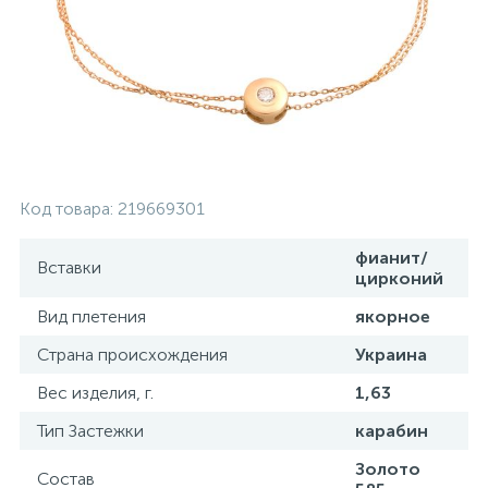
Контакты
Серебряные колье
О нас
Серебряные цепочки
Оплата и доставка
Серебряные аксессуары
Код товара:
219669301
Серебряные сувениры
фианит/
Вставки
цирконий
Вид плетения
якорное
Страна происхождения
Украина
Вес изделия, г.
1,63
Тип Застежки
карабин
Золото
Состав