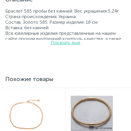
Браслет 585 пробы без камней. Вес украшения 5,24г.
Страна происхождения: Украина.
Состав: Золото 585. Размер изделия: 18 см
Вставка: без камней.
Все ювелирные изделия представленные на нашем
сайте прошли внутренний контроль качества, а также
Показать еще
контроль государственной пробирной службой
Украины, на всех изделиях стоит соответствующая
проба. К каждому ювелирному украшению
прилагаются бирка с указанием всех
параметров.*Цвета изделий на сайте могут
незначительно отличаться от реальных из-за
особенностей цветопередачи экрана
Похожие товары