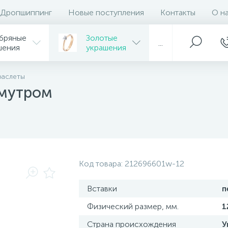
Дропшиппинг
Новые поступления
Контакты
О н
бряные
Золотые
...
шения
украшения
раслеты
амутром
Код товара:
212696601w-12
Вставки
п
Физический размер, мм.
1
Страна происхождения
У