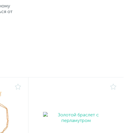
рному
ься от