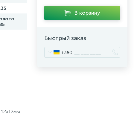
,35
В корзину
олото
85
Быстрый заказ
+380
 12x12мм.