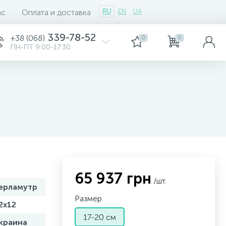
ас
Оплата и доставка
RU
EN
UA
339-78-52
+38 (068)
0
0
ПН-ПТ 9:00-17:30
65 937 грн
/шт.
ерламутр
Размер
2x12
17-20 см
краина