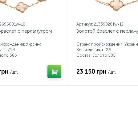
12696601w-10
Артикул: 213390201w-12
браслет с перламутром
Золотой браслет с перлам
исхождения: Украина
Страна происхождения: Украин
 г.: 7,94
Вес изделия, г.: 2,9
лото 585
Состав: Золото 585
грн
23 150 грн
/шт.
/шт.