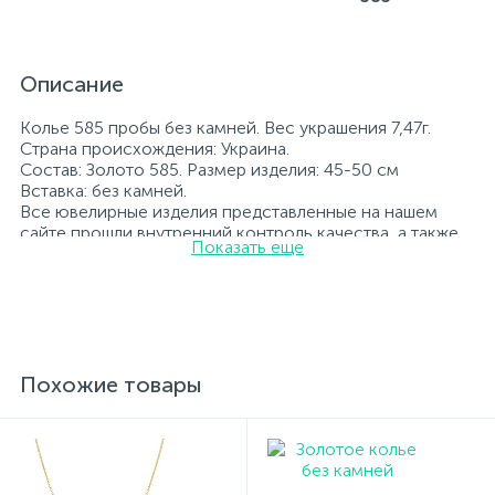
Описание
Колье 585 пробы без камней. Вес украшения 7,47г.
Страна происхождения: Украина.
Состав: Золото 585. Размер изделия: 45-50 см
Вставка: без камней.
Все ювелирные изделия представленные на нашем
сайте прошли внутренний контроль качества, а также
Показать еще
контроль государственной пробирной службой
Украины, на всех изделиях стоит соответствующая
проба. К каждому ювелирному украшению
прилагаются бирка с указанием всех
параметров.*Цвета изделий на сайте могут
незначительно отличаться от реальных из-за
особенностей цветопередачи экрана
Похожие товары