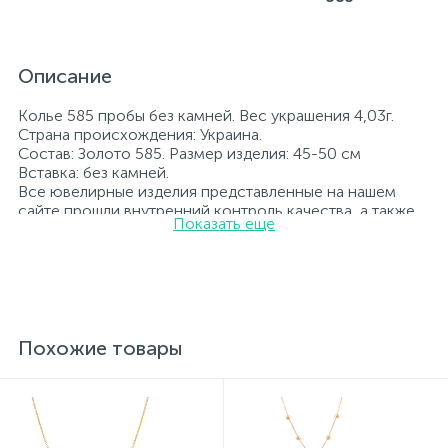
Описание
Колье 585 пробы без камней. Вес украшения 4,03г.
Страна происхождения: Украина.
Состав: Золото 585. Размер изделия: 45-50 см
Вставка: без камней.
Все ювелирные изделия представленные на нашем
сайте прошли внутренний контроль качества, а также
Показать еще
контроль государственной пробирной службой
Украины, на всех изделиях стоит соответствующая
проба. К каждому ювелирному украшению
прилагаются бирка с указанием всех
параметров.*Цвета изделий на сайте могут
незначительно отличаться от реальных из-за
особенностей цветопередачи экрана
Похожие товары