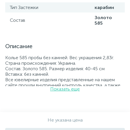
Тип Застежки
карабин
Золото
Состав
585
Описание
Колье 585 пробы без камней. Вес украшения 2,83г.
Страна происхождения: Украина.
Состав: Золото 585. Размер изделия: 40-45 см
Вставка: без камней.
Все ювелирные изделия представленные на нашем
сайте прошли внутренний контроль качества, а также
Показать еще
контроль государственной пробирной службой
Украины, на всех изделиях стоит соответствующая
проба. К каждому ювелирному украшению
прилагаются бирка с указанием всех
параметров.*Цвета изделий на сайте могут
незначительно отличаться от реальных из-за
Не указана цена
особенностей цветопередачи экрана