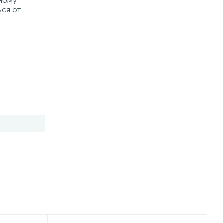
рному
ься от