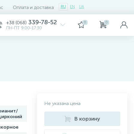
ас
Оплата и доставка
RU
EN
UA
339-78-52
+38 (068)
0
0
ПН-ПТ 9:00-17:30
Не указана цена
фианит/
цирконий
В корзину
якорное