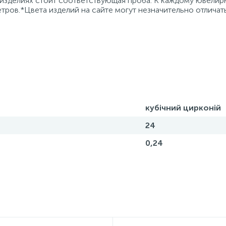
 изделиях стоит соответствующая проба. К каждому ювели
тров.*Цвета изделий на сайте могут незначительно отличат
кубічний цирконій
24
0,24