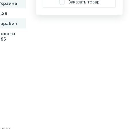
Заказать товар
Украина
2,29
карабин
Золото
585