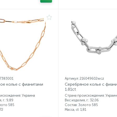
17383001
Артикул: 216049602wcz
ое колье с фианитами
Серебряное колье с фиан
1.81ct
исхождения: Украина
Страна происхождения: Украин
 г.: 9,89
Вес изделия, г.: 32,06
лото 585
Состав: Золото 585
72
Масса, ct:
1,81