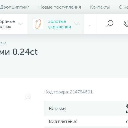
Дропшиппинг
Новые поступления
Контакты
О н
бряные
Золотые
...
шения
украшения
олье
ми 0.24ct
Код товара:
214764601
Вставки
Вид плетения