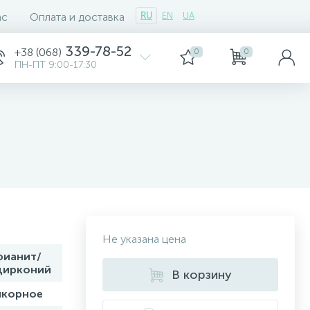
ас
Оплата и доставка
RU
EN
UA
339-78-52
+38 (068)
0
0
ПН-ПТ 9:00-17:30
Не указана цена
фианит/
цирконий
В корзину
якорное