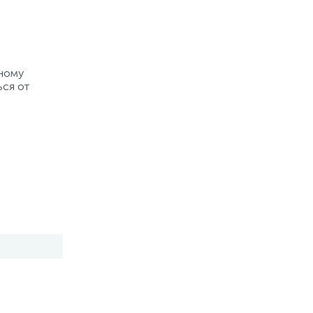
рному
ься от