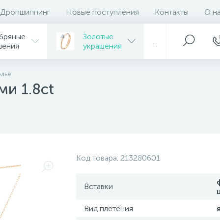
Дропшиппинг
Новые поступления
Контакты
О н
бряные
Золотые
...
шения
украшения
олье
ми 1.8ct
Код товара:
213280601
Вставки
Вид плетения