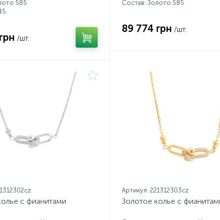
лото 585
Состав: Золото 585
45
89 774 грн
/шт.
грн
/шт.
21312302cz
Артикул: 221312303cz
колье с фианитами
Золотое колье с фианитам