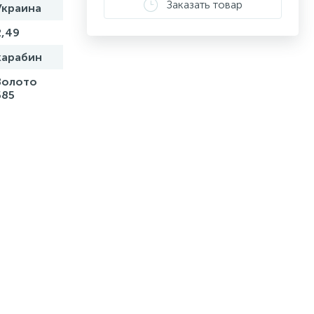
Заказать товар
Украина
2,49
карабин
Золото
585