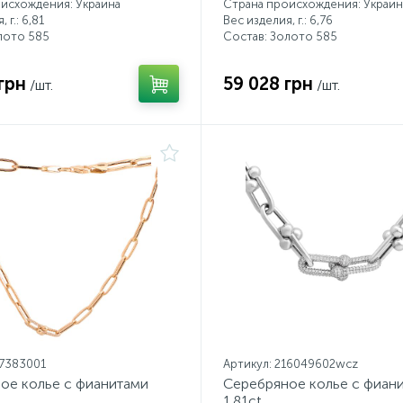
исхождения: Украина
Страна происхождения: Украин
 г.: 6,81
Вес изделия, г.: 6,76
лото 585
Состав: Золото 585
грн
59 028 грн
/шт.
/шт.
17383001
Артикул: 216049602wcz
ое колье с фианитами
Серебряное колье с фиан
1.81ct