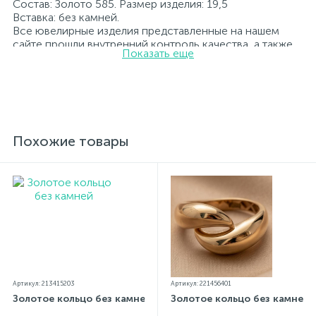
Состав: Золото 585. Размер изделия: 19,5
Вставка: без камней.
Все ювелирные изделия представленные на нашем
сайте прошли внутренний контроль качества, а также
Показать еще
контроль государственной пробирной службой
Украины, на всех изделиях стоит соответствующая
проба. К каждому ювелирному украшению
прилагаются бирка с указанием всех
параметров.*Цвета изделий на сайте могут
незначительно отличаться от реальных из-за
особенностей цветопередачи экрана
Похожие товары
Артикул: 213415203
Артикул: 221456401
Золотое кольцо без камней
Золотое кольцо без камней