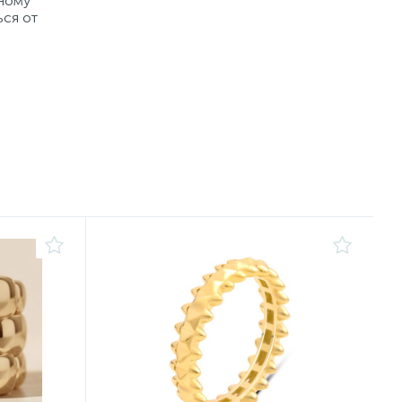
рному
ься от