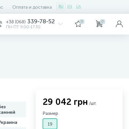
ас
Оплата и доставка
RU
EN
UA
339-78-52
+38 (068)
0
0
ПН-ПТ 9:00-17:30
29 042 грн
/шт.
без
камней
Размер
Украина
19