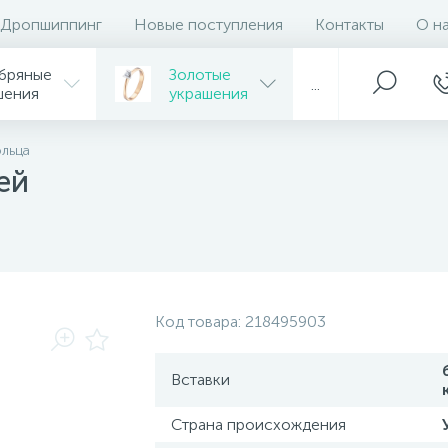
Дропшиппинг
Новые поступления
Контакты
О н
бряные
Золотые
...
шения
украшения
ольца
ей
Код товара:
218495903
Вставки
Страна происхождения