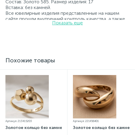
Состав: Золото 585. Размер изделия: 17
Вставка: без камней.
Все ювелирные изделия представленные на нашем
сайте прошли внутренний контроль качества, а также
Показать еще
контроль государственной пробирной службой
Украины, на всех изделиях стоит соответствующая
проба. К каждому ювелирному украшению
прилагаются бирка с указанием всех
параметров.*Цвета изделий на сайте могут
незначительно отличаться от реальных из-за
особенностей цветопередачи экрана
Похожие товары
Артикул: 213415203
Артикул: 221456401
Золотое кольцо без камней
Золотое кольцо без камней