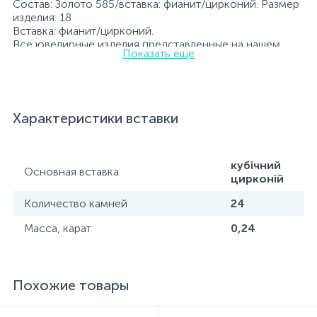
Состав: Золото 585/вставка: фианит/цирконий. Размер
изделия: 18
Вставка: фианит/цирконий.
Все ювелирные изделия представленные на нашем
Показать еще
сайте прошли внутренний контроль качества, а также
контроль государственной пробирной службой
Украины, на всех изделиях стоит соответствующая
проба. К каждому ювелирному украшению
прилагаются бирка с указанием всех
Характеристики вставки
параметров.*Цвета изделий на сайте могут
незначительно отличаться от реальных из-за
особенностей цветопередачи экрана
кубічний
Основная вставка
цирконій
Количество камней
24
Масса, карат
0,24
Похожие товары