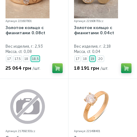
Артикул: 221607001
Артикул: 221608701cz
Золотое кольцо с
Золотое кольцо с
фианитами 0.08ct
фианитами 0.04ct
Вес изделия, г.: 2,93
Вес изделия, г.: 2,18
Масса, ct:
0,08
Масса, ct:
0,04
17
17,5
18
18,5
17
18
19
20
25 064 грн
18 191 грн
/шт.
/шт.
Артикул: 217692301cz
Артикул: 221498401