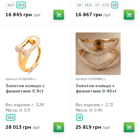
16,5
18,5
16
16,5
17
17,5
18
16 845 грн
16 867 грн
/шт.
/шт.
Артикул: 221182201cz
Артикул: 221295901cz
Золотое кольцо с
Золотое кольцо с
фианитами 0.9ct
фианитами 0.46ct
Вес изделия, г.: 3,28
Вес изделия, г.: 2,72
Масса, ct:
0,9
Масса, ct:
0,46
16,5
18
28 013 грн
25 819 грн
/шт.
/шт.