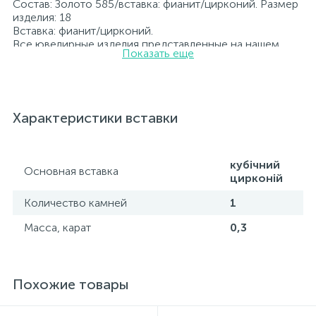
Состав: Золото 585/вставка: фианит/цирконий. Размер
изделия: 18
Вставка: фианит/цирконий.
Все ювелирные изделия представленные на нашем
Показать еще
сайте прошли внутренний контроль качества, а также
контроль государственной пробирной службой
Украины, на всех изделиях стоит соответствующая
проба. К каждому ювелирному украшению
прилагаются бирка с указанием всех
Характеристики вставки
параметров.*Цвета изделий на сайте могут
незначительно отличаться от реальных из-за
особенностей цветопередачи экрана
кубічний
Основная вставка
цирконій
Количество камней
1
Масса, карат
0,3
Похожие товары