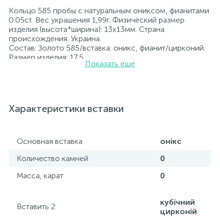
Кольцо 585 пробы с натуральным ониксом, фианитами
0.05ct. Вес украшения 1,99г. Физический размер
изделия (высота*ширина): 13х13мм. Страна
происхождения: Украина.
Состав: Золото 585/вставка: оникс, фианит/цирконий.
Размер изделия: 17,5
Показать еще
Вставка: оникс, фианит/цирконий.
Все ювелирные изделия представленные на нашем
сайте прошли внутренний контроль качества, а также
контроль государственной пробирной службой
Украины, на всех изделиях стоит соответствующая
Характеристики вставки
проба. К каждому ювелирному украшению
прилагаются бирка с указанием всех
параметров.*Цвета изделий на сайте могут
незначительно отличаться от реальных из-за
Основная вставка
онікс
особенностей цветопередачи экрана
Количество камней
0
Масса, карат
0
кубічний
Вставить 2
цирконій