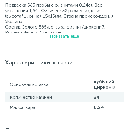
Подвеска 585 пробы с фианитами 0.24ct. Вес
украшения 1,64г. Физический размер изделия
(высота*ширина): 15x15мм. Страна происхождения:
Украина.
Состав: Золото 585/вставка: фианит/цирконий.
Вставка: фианит/цирконий.
Показать еще
Все ювелирные изделия представленные на нашем
сайте прошли внутренний контроль качества, а также
контроль государственной пробирной службой
Украины, на всех изделиях стоит соответствующая
проба. К каждому ювелирному украшению
Характеристики вставки
прилагаются бирка с указанием всех
параметров.*Цвета изделий на сайте могут
незначительно отличаться от реальных из-за
особенностей цветопередачи экрана
кубічний
Основная вставка
цирконій
Количество камней
24
Масса, карат
0,24