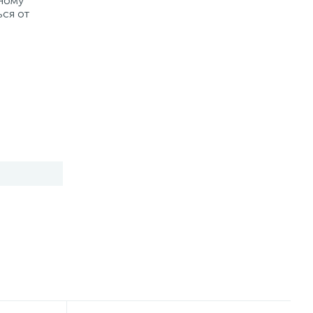
рному
ься от