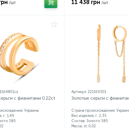
грн
11 438 грн
/шт.
/шт.
21164801cz
Артикул: 221169301
ерьги с фианитами 0.22ct
Золотые серьги с фианита
исхождения: Украина
Страна происхождения: Украин
 г.: 1,49
Вес изделия, г.: 2,35
лото 585
Состав: Золото 585
22
Масса, ct:
0,02