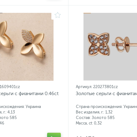
21609401cz
Артикул: 220273801cz
ерьги с фианитами 0.46ct
Золотые серьги с фианитам
исхождения: Украина
Страна происхождения: Украин
 г.: 4,13
Вес изделия, г.: 1,32
лото 585
Состав: Золото 585
46
Масса, ct:
0,32