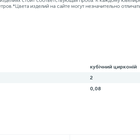
 изделиях стоит соответствующая проба. К каждому ювели
тров.*Цвета изделий на сайте могут незначительно отличат
кубічний цирконій
2
0,08