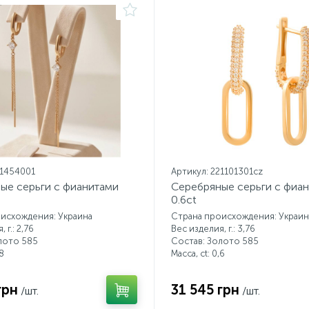
21454001
Артикул: 221101301cz
ые серьги с фианитами
Серебряные серьги с фиа
0.6ct
исхождения: Украина
Страна происхождения: Украин
 г.: 2,76
Вес изделия, г.: 3,76
лото 585
Состав: Золото 585
8
Масса, ct:
0,6
грн
31 545 грн
/шт.
/шт.