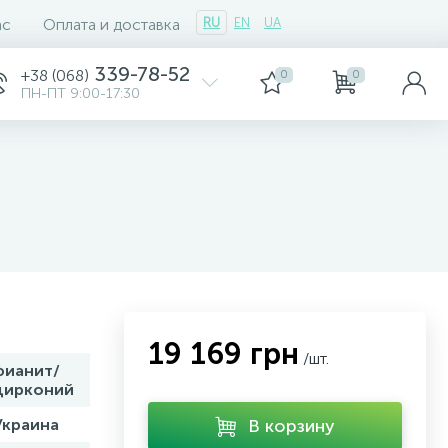
ас
Оплата и доставка
RU
EN
UA
339-78-52
+38 (068)
0
0
ПН-ПТ 9:00-17:30
19 169 грн
/шт.
фианит/
цирконий
Украина
В корзину