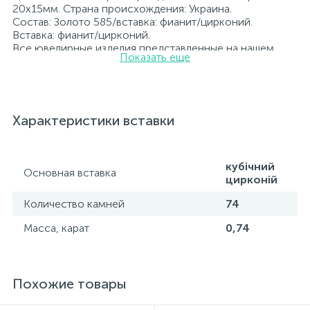
20x15мм. Страна происхождения: Украина.
Состав: Золото 585/вставка: фианит/цирконий.
Вставка: фианит/цирконий.
Все ювелирные изделия представленные на нашем
Показать еще
сайте прошли внутренний контроль качества, а также
контроль государственной пробирной службой
Украины, на всех изделиях стоит соответствующая
проба. К каждому ювелирному украшению
прилагаются бирка с указанием всех
Характеристики вставки
параметров.*Цвета изделий на сайте могут
незначительно отличаться от реальных из-за
особенностей цветопередачи экрана
кубічний
Основная вставка
цирконій
Количество камней
74
Масса, карат
0,74
Похожие товары