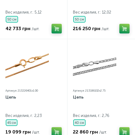
Контакты
Серебряные колье
Вес изделия, г.: 5,12
Вес изделия, г.: 12,02
50 см
50 см
О нас
Серебряные цепочки
42 733 грн
216 250 грн
/шт.
/шт.
Оплата и доставка
Серебряные аксессуары
Серебряные сувениры
Артикул: 213226401x1.00
Артикул: 213186102x2.75
Цепь
Цепь
Вес изделия, г.: 2,23
Вес изделия, г.: 2,76
45 см
40 см
19 099 грн
22 860 грн
/шт.
/шт.