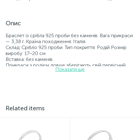
Опис
Браслет із срібла 925 проби без каменів. Вага прикраси
— 3,38 г. Країна походження: Італія.
Склад: Срібло 925 проби. Тип покриття: Родій Розмір
виробу: 17–20 см
Вставка: без каменів.
Прикраси з родієм довше зберігають свій первісний
Показати ще
вигляд, а саме колір і блиск металу. Усі ювелірні вироби,
представлені на нашому сайті, пройшли внутрішній
контроль якості, а також перевірку Державною
пробірною службою України; на всіх виробах
зазначено відповідну пробу. До кожної ювелірної
прикраси додається бирка із зазначенням усіх
параметрів.*Кольори виробів на сайті можуть дещо
Related items
відрізнятися від реальних через особливості передачі
кольорів екраном