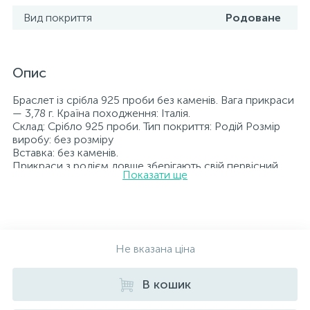
Вид покриття
Родоване
Опис
Браслет із срібла 925 проби без каменів. Вага прикраси
— 3,78 г. Країна походження: Італія.
Склад: Срібло 925 проби. Тип покриття: Родій Розмір
виробу: без розміру
Вставка: без каменів.
Прикраси з родієм довше зберігають свій первісний
Показати ще
вигляд, а саме колір і блиск металу. Усі ювелірні вироби,
представлені на нашому сайті, пройшли внутрішній
контроль якості, а також перевірку Державною
пробірною службою України; на всіх виробах
зазначено відповідну пробу. До кожної ювелірної
прикраси додається бирка із зазначенням усіх
Не вказана ціна
параметрів.*Кольори виробів на сайті можуть дещо
відрізнятися від реальних через особливості передачі
В кошик
кольорів екраном