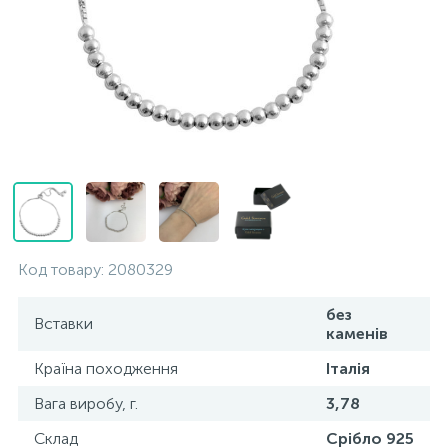
Контакти
Срібні кольє
Золоті сережки
Про нас
Золоті ланцюги
Срібні ланцюжки
Оплата та доставка
Срібні аксесуари
Срібні сувеніри
Код товару:
2080329
без
Вставки
каменів
Країна походження
Італія
Вага виробу, г.
3,78
Склад
Срібло 925