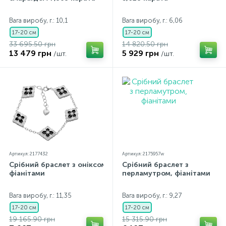
Контакти
Срібні кольє
Золоті сережки
Вага виробу, г.: 10,1
Вага виробу, г.: 6,06
17-20 см
17-20 см
33 695.50 грн
14 820.50 грн
Про нас
Золоті ланцюги
Срібні ланцюжки
13 479 грн
5 929 грн
/шт.
/шт.
Оплата та доставка
Срібні аксесуари
Срібні сувеніри
Артикул: 2177432
Артикул: 2175957w
Срібний браслет з оніксом,
Срібний браслет з
фіанітами
перламутром, фіанітами
Вага виробу, г.: 11,35
Вага виробу, г.: 9,27
17-20 см
17-20 см
19 165.90 грн
15 315.90 грн