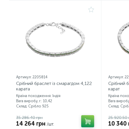
Артикул: 2205814
Артикул: 2
Срібний браслет із смарагдом 4,122
Срібний б
карата
карат
Країна походження: Індія
Країна похо
Вага виробу, г.: 10,42
Вага виробу,
Склад: Срібло 925
Склад: Срі
35 286.40 грн
25 920.50 
14 264 грн
10 340 
/шт.