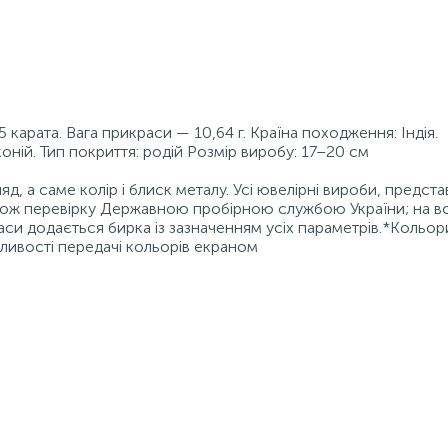
 карата. Вага прикраси — 10,64 г. Країна походження: Індія.
коній. Тип покриття: родій Розмір виробу: 17–20 см
д, а саме колір і блиск металу. Усі ювелірні вироби, предста
також перевірку Державною пробірною службою України; на в
аси додається бирка із зазначенням усіх параметрів.*Кольор
бливості передачі кольорів екраном