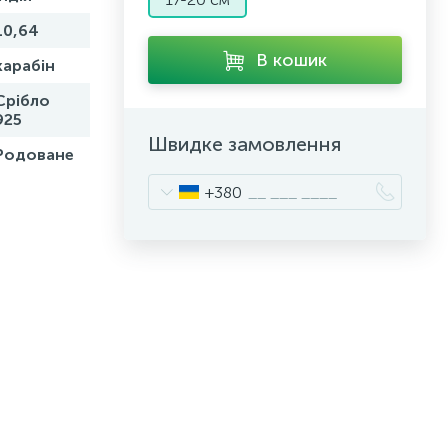
10,64
В кошик
карабін
Срібло
925
Швидке замовлення
Родоване
+380