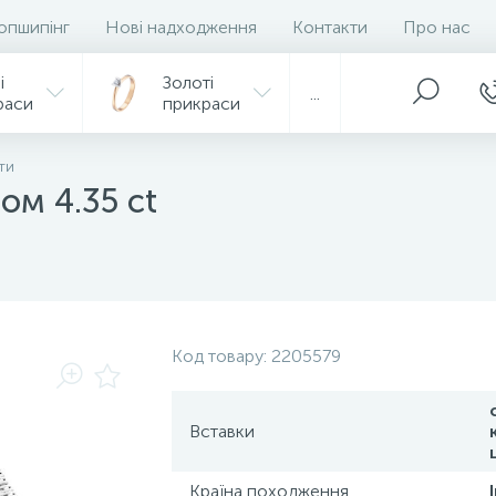
опшипінг
Нові надходження
Контакти
Про нас
і
Золоті
...
раси
прикраси
ти
ом 4.35 ct
Код товару:
2205579
Вставки
Країна походження