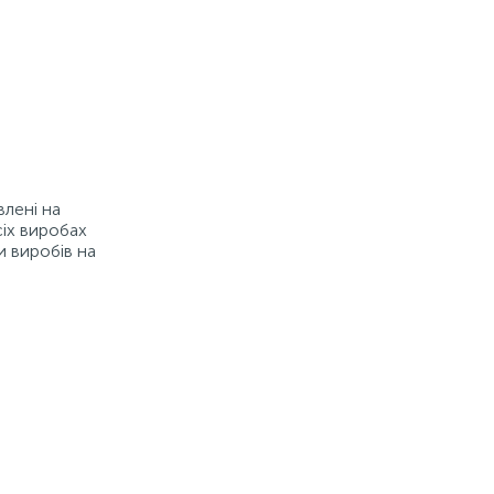
влені на
сіх виробах
и виробів на