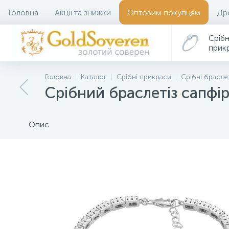
Головна
Акції та знижки
Оптовим покупцям
Др
Срібн
прик
Головна
Каталог
Срібні прикраси
Срібні брасле
Срібний браслетіз сапфір
Опис