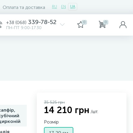
Оплата та доставка
RU
EN
UA
339-78-52
+38 (068)
0
0
ПН-ПТ 9:00-17:30
35 525 грн
14 210 грн
сапфір,
/шт.
кубічний
цирконій
Розмір
Індія
17-20 см