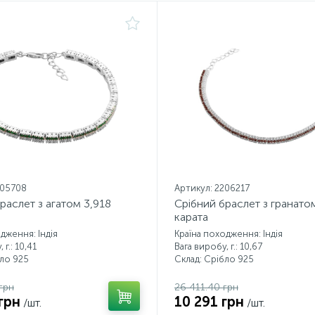
205708
Артикул: 2206217
раслет з агатом 3,918
Срібний браслет з гранато
карата
дження: Індія
Країна походження: Індія
 г.: 10,41
Вага виробу, г.: 10,67
бло 925
Склад: Срібло 925
грн
26 411.40 грн
грн
10 291 грн
/шт.
/шт.