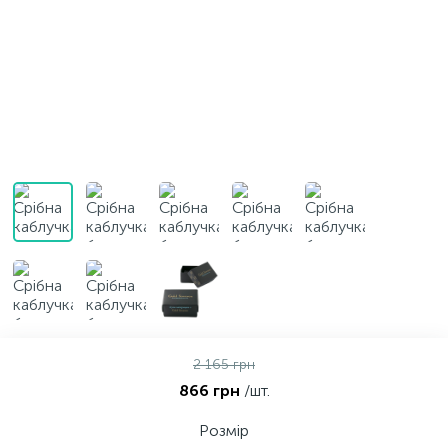
Контакти
Срібні кольє
Золоті сережки
Про нас
Золоті ланцюги
Срібні ланцюжки
Оплата та доставка
Срібні аксесуари
Срібні сувеніри
2 165 грн
866 грн
/шт.
Розмір