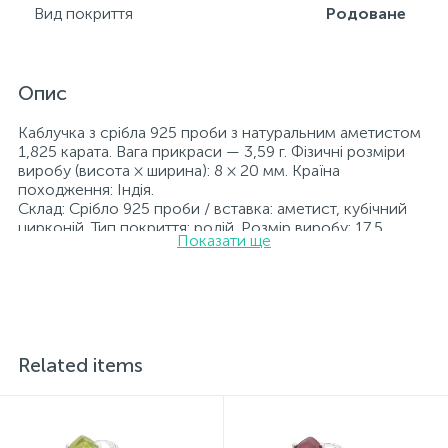
Вид покриття
Родоване
Опис
Каблучка з срібла 925 проби з натуральним аметистом
1,825 карата. Вага прикраси — 3,59 г. Фізичні розміри
виробу (висота × ширина): 8 × 20 мм. Країна
походження: Індія.
Склад: Срібло 925 проби / вставка: аметист, кубічний
цирконій. Тип покриття: родій. Розмір виробу: 17,5.
Показати ще
Вставка: аметист, кубічний цирконій.
Прикраси з родієм довше зберігають свій первісний
вигляд, а саме колір і блиск металу. Усі ювелірні вироби,
представлені на нашому сайті, пройшли внутрішній
контроль якості, а також перевірку Державною
пробірною службою України; на всіх виробах
зазначено відповідну пробу. До кожної ювелірної
Related items
прикраси додається бирка із зазначенням усіх
параметрів.*Кольори виробів на сайті можуть дещо
відрізнятися від реальних через особливості передачі
кольорів екраном