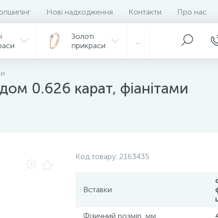
опшипінг
Нові надходження
Контакти
Про нас
і
Золоті
...
раси
прикраси
ки
дом 0.626 карат, фіанітами
Код товару:
2163435
Вставки
Фізичний розмір, мм.