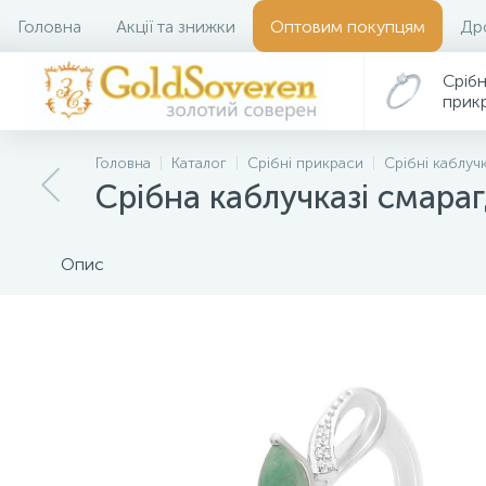
Головна
Акції та знижки
Оптовим покупцям
Др
Срібн
прик
Головна
Каталог
Срібні прикраси
Срібні каблуч
Срібна каблучказі смараг
Опис