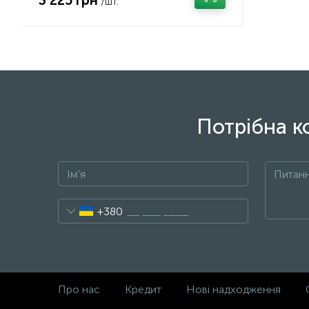
3 225 грн
/шт.
Потрібна к
+380
Про нас
Кредит
Нові надходження