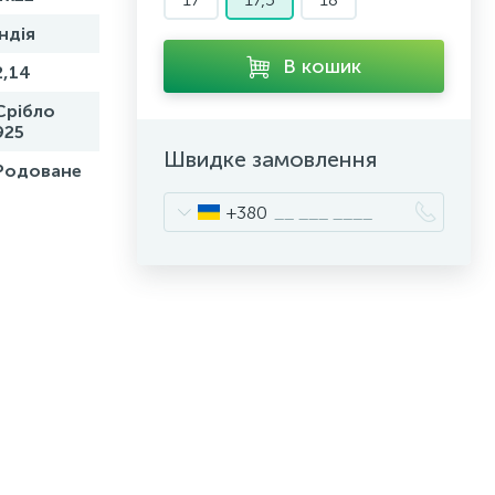
Індія
В кошик
2,14
Срібло
925
Швидке замовлення
Родоване
+380