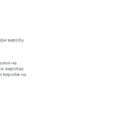
міри виробу
влені на
сіх виробах
и виробів на