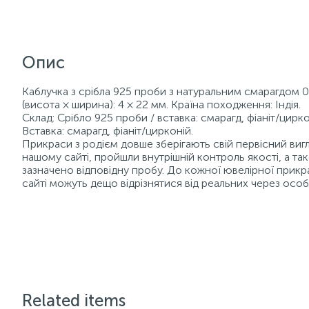
Опис
Каблучка з срібла 925 проби з натуральним смарагдом 0,6
(висота × ширина): 4 × 22 мм. Країна походження: Індія.
Склад: Срібло 925 проби / вставка: смарагд, фіаніт/циркон
Вставка: смарагд, фіаніт/цирконій.
Прикраси з родієм довше зберігають свій первісний вигля
нашому сайті, пройшли внутрішній контроль якості, а 
зазначено відповідну пробу. До кожної ювелірної прикр
сайті можуть дещо відрізнятися від реальних через осо
Related items