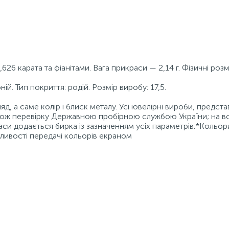
26 карата та фіанітами. Вага прикраси — 2,14 г. Фізичні роз
ій. Тип покриття: родій. Розмір виробу: 17,5.
д, а саме колір і блиск металу. Усі ювелірні вироби, предста
також перевірку Державною пробірною службою України; на в
аси додається бирка із зазначенням усіх параметрів.*Кольор
бливості передачі кольорів екраном