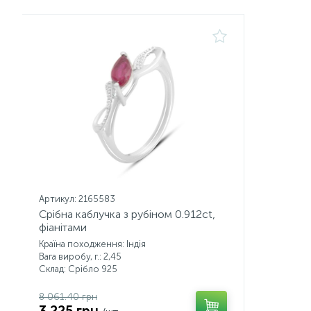
Артикул: 2165583
Срібна каблучка з рубіном 0.912ct,
фіанітами
Країна походження: Індія
Вага виробу, г.: 2,45
Склад: Срібло 925
8 061.40 грн