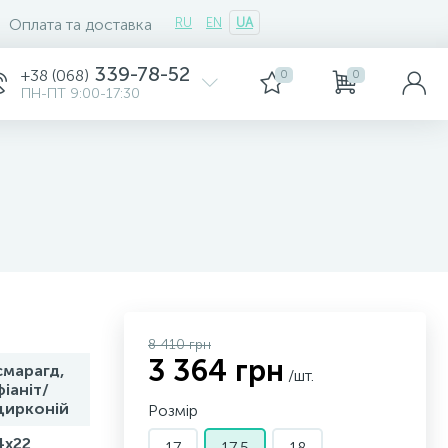
Оплата та доставка
RU
EN
UA
339-78-52
+38 (068)
0
0
ПН-ПТ 9:00-17:30
8 410 грн
3 364 грн
смарагд,
/шт.
фіаніт/
цирконій
Розмір
4х22
17
17,5
18