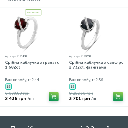
сайті можуть незначно відрізнятися від реальних через
особливості передачі кольорів екрану
Є комплект
Артикул: 2181408
Артикул: 2180258
Срібна каблучка з гранатом
Срібна каблучка з сапфіром
1.682ct
2.732ct, фіанітами
Вага виробу, г.: 2,44
Вага виробу, г.: 2,56
18
18
6 088.60 грн
9 252.30 грн
2 436 грн
3 701 грн
/шт.
/шт.