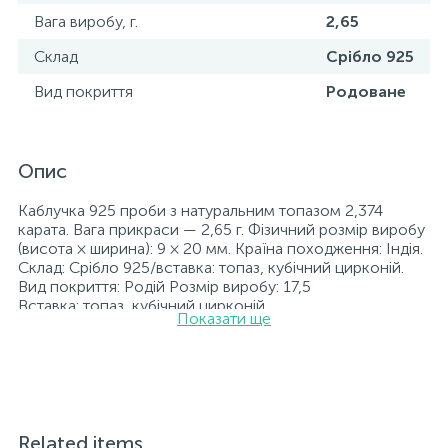
Вага виробу, г.
2,65
Склад
Срібло 925
Вид покриття
Родоване
Опис
Каблучка 925 проби з натуральним топазом 2,374
карата. Вага прикраси — 2,65 г. Фізичний розмір виробу
(висота × ширина): 9 × 20 мм. Країна походження: Індія.
Склад: Срібло 925/вставка: топаз, кубічний цирконій.
Вид покриття: Родій Розмір виробу: 17,5
Вставка: топаз, кубічний цирконій.
Показати ще
Родійовані прикраси довше зберігають свій первісний
стан, а саме колір і блиск металу. Всі ювелірні вироби,
представлені на нашому сайті, пройшли внутрішній
контроль якості, а також контроль державної пробірної
служби України, на всіх виробах стоїть відповідна
проба. До кожної ювелірної прикраси додається бирка
із зазначенням усіх параметрів.*Кольори виробів на
Related items