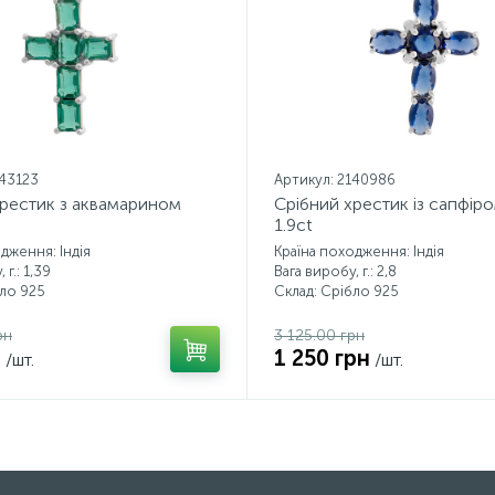
143123
Артикул: 2140986
хрестик з аквамарином
Срібний хрестик із сапфір
1.9ct
дження: Індія
Країна походження: Індія
 г.: 1,39
Вага виробу, г.: 2,8
бло 925
Склад: Срібло 925
рн
3 125.00 грн
н
1 250 грн
/шт.
/шт.