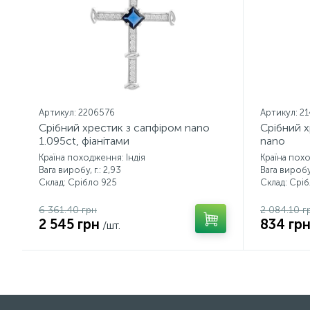
Артикул: 2206576
Артикул: 2
Срібний хрестик з сапфіром nano
Срібний 
1.095ct, фіанітами
nano
Країна походження: Індія
Країна похо
Вага виробу, г.: 2,93
Вага виробу,
Склад: Срібло 925
Склад: Срі
6 361.40 грн
2 084.10 г
2 545 грн
834 гр
/шт.