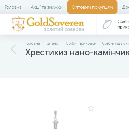
Головна
Акції та знижки
Оптовим покупцям
Др
Срібн
прик
Головна
Каталог
Срібні прикраси
Срібні підвіск
Хрестикиз нано-камінчи