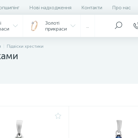
опшипінг
Нові надходження
Контакти
Про нас
і
Золоті
...
раси
прикраси
и
Підвіски хрестики
ками