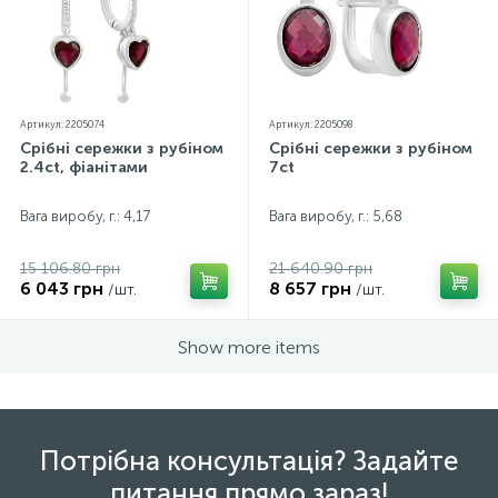
Артикул: 2205074
Артикул: 2205098
Срібні сережки з рубіном
Срібні сережки з рубіном
2.4ct, фіанітами
7ct
Вага виробу, г.: 4,17
Вага виробу, г.: 5,68
15 106.80 грн
21 640.90 грн
6 043 грн
8 657 грн
/шт.
/шт.
Show more items
Потрібна консультація? Задайте
питання прямо зараз!