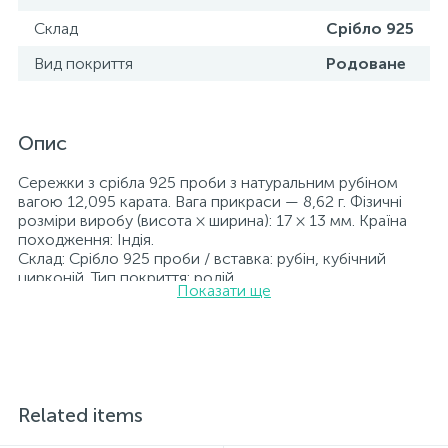
Склад
Срібло 925
Вид покриття
Родоване
Опис
Сережки з срібла 925 проби з натуральним рубіном
вагою 12,095 карата. Вага прикраси — 8,62 г. Фізичні
розміри виробу (висота × ширина): 17 × 13 мм. Країна
походження: Індія.
Склад: Срібло 925 проби / вставка: рубін, кубічний
цирконій. Тип покриття: родій.
Показати ще
Вставки: рубін, кубічний цирконій.
Прикраси з родієм довше зберігають свій первісний
вигляд, а саме колір і блиск металу. Усі ювелірні вироби,
представлені на нашому сайті, пройшли внутрішній
контроль якості, а також перевірку Державною
пробірною службою України; на всіх виробах
зазначено відповідну пробу. До кожної ювелірної
Related items
прикраси додається бирка із зазначенням усіх