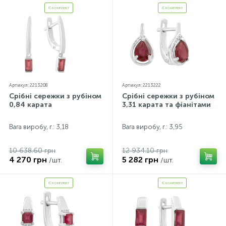
параметрів.*Кольори виробів на сайті можуть дещо
відрізнятися від реальних через особливості передачі
Є комплект
Є комплект
кольорів екраном
Артикул: 2213208
Артикул: 2213222
Срібні сережки з рубіном
Срібні сережки з рубіном
0,84 карата
3,31 карата та фіанітами
Вага виробу, г.: 3,18
Вага виробу, г.: 3,95
10 638.60 грн
12 934.10 грн
4 270 грн
5 282 грн
/шт.
/шт.
Є комплект
Є комплект